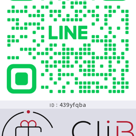
439yfqba
ID：